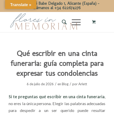
Calle Dr José Babe Delgado 1, Alicante (España) -
Translate »
Llámanos al +34 622674276
Qué escribir en una cinta
funeraria: guía completa para
expresar tus condolencias
/
/
6 de julio de 2026
en
Blog
por
Arlett
Si te preguntas qué escribir en una cinta funeraria
,
no eres la única persona. Elegir las palabras adecuadas
para despedir a un ser querido puede resultar