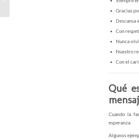
Siempre en
Consejos, Precios y Tipos de Arregl...
Gracias po
Descansa e
Con respet
Nunca olv
Nuestro re
Con el car
Qué es
mensaj
Cuando la fam
esperanza.
Algunos ejemp