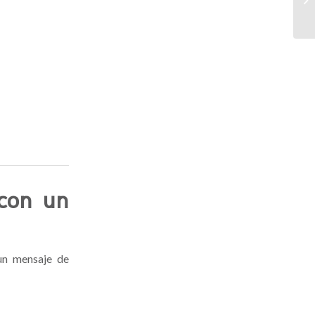
el
 con un
 un mensaje de