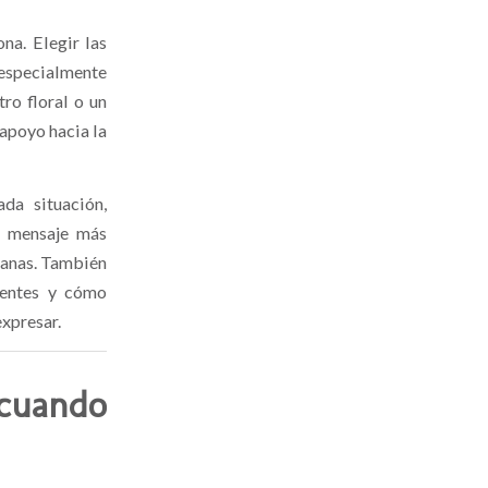
ona. Elegir las
 especialmente
ro floral o un
apoyo hacia la
da situación,
l mensaje más
canas. También
uentes y cómo
expresar.
 cuando