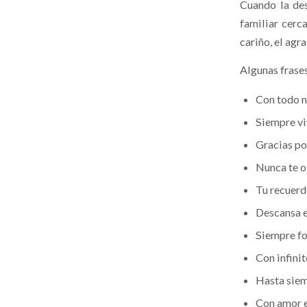
Cuando la des
familiar cerc
cariño, el ag
Algunas frase
Con todo n
Siempre vi
Gracias por
Nunca te o
Tu recuerd
Descansa e
Siempre fo
Con infinit
Hasta siem
Con amor e