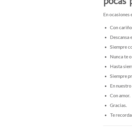
pocas 
En ocasiones e
Con cariño
Descansa e
Siempre co
Nunca te o
Hasta siem
Siempre pr
En nuestro
Con amor.
Gracias.
Te recorda