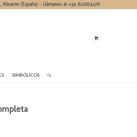
, Alicante (España) - Llámanos al +34 622674276
ES
SIMBÓLICOS
completa