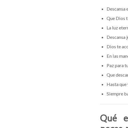
Descansa e
Que Dios te
La luz etern
Descansa j
Dios te ac
En las man
Paz para t
Que descan
Hasta que 
Siempre ba
Qué e