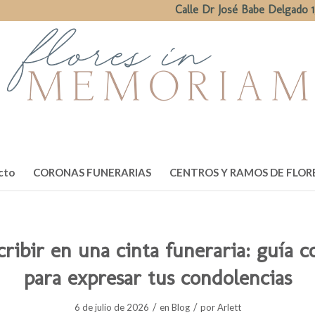
Calle Dr José Babe Delgado 1
cto
CORONAS FUNERARIAS
CENTROS Y RAMOS DE FLOR
ribir en una cinta funeraria: guía 
para expresar tus condolencias
/
/
6 de julio de 2026
en
Blog
por
Arlett