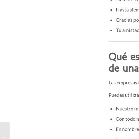
Hasta siem
Gracias po
Tu amistad
Qué es
de una
Las empresas 
Puedes utiliza
Nuestro má
Con todo n
En nombre 
Guía de Flores Funerarias en Alicante: