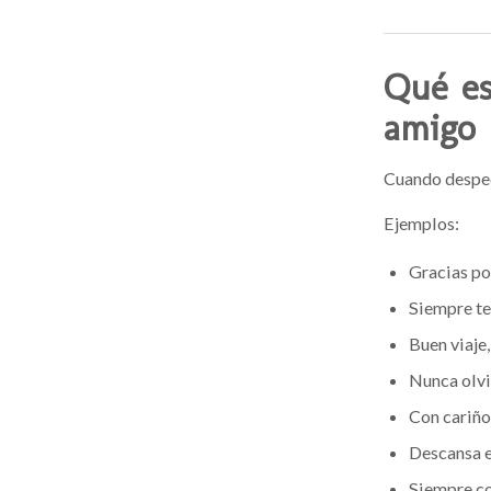
Qué es
amigo
Cuando desped
Ejemplos:
Gracias po
Siempre te
Buen viaje
Nunca olvi
Con cariño
Descansa e
Siempre co