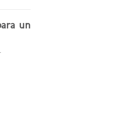
para un
.