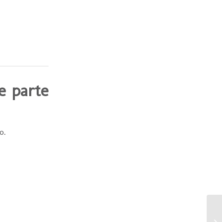
e parte
o.
¿Q