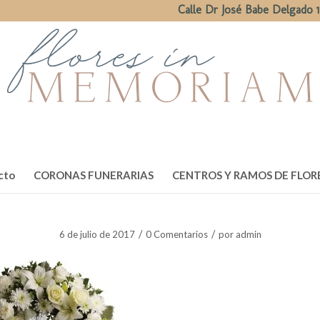
Calle Dr José Babe Delgado 1
cto
CORONAS FUNERARIAS
CENTROS Y RAMOS DE FLOR
/
/
6 de julio de 2017
0 Comentarios
por
admin