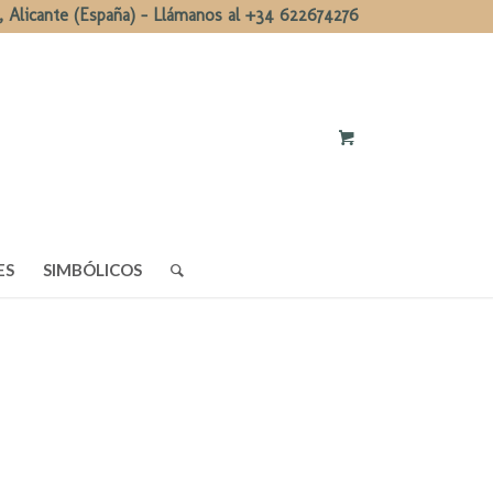
, Alicante (España) - Llámanos al +34 622674276
ES
SIMBÓLICOS