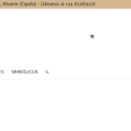
, Alicante (España) - Llámanos al +34 622674276
ES
SIMBÓLICOS