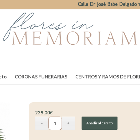
Calle Dr José Babe Delgado 1
cto
CORONAS FUNERARIAS
CENTROS Y RAMOS DE FLOR
239,00
€
Añadir al carrito