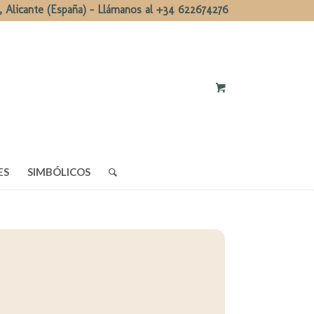
, Alicante (España) - Llámanos al +34 622674276
ES
SIMBÓLICOS