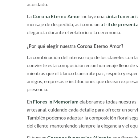
acordado.
La
Corona Eterno Amor
incluye una
cinta funerari
mensaje de despedida, así como un
atril de present
elegancia durante el velatorio o la ceremonia.
¿Por qué elegir nuestra Corona Eterno Amor?
La combinación del intenso rojo de los claveles con la 
convierte esta composición en un homenaje lleno de s
mientras que el blanco transmite paz, respeto y esper
amigos, empresas e instituciones que desean expresar
presencia.
En
Flores In Memoriam
elaboramos todas nuestras
artesanal, cuidando cada detalle para ofrecer un serv
También podemos adaptar la composición floral según 
del cliente, manteniendo siempre la elegancia y el equi
Si buscas
Coronas funerarias Alicante
con flores f