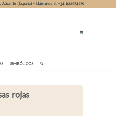
, Alicante (España) - Llámanos al +34 622674276
ES
SIMBÓLICOS
as rojas