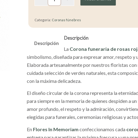
Categoría:
Coronas fúnebres
Descripción
Descripción
La
Corona funeraria de rosas roj
simbolismo, diseñada para expresar amor, respeto y u
Elaborada artesanalmente por nuestros floristas con 
cuidada selección de verdes naturales, esta composic
con la máxima delicadeza.
El diseño circular de la corona representa la eternidad
para siempre en la memoria de quienes despiden a un f
amor profundo, el respeto y la admiración, convirtie
elegidas para funerales, ceremonias religiosas y acto
En
Flores In Memoriam
confeccionamos cada
coron
entrega para garantizar la máxima frescura y una pr