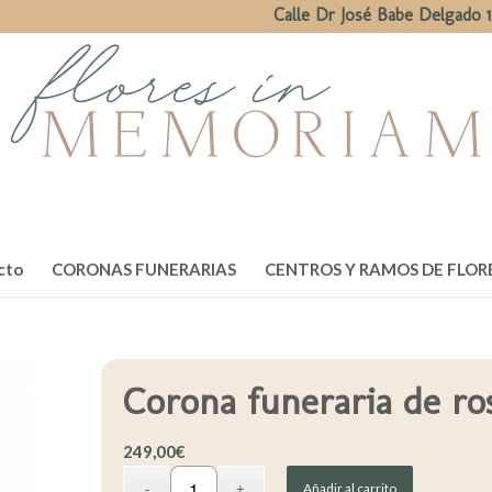
Calle Dr José Babe Delgado 1
cto
CORONAS FUNERARIAS
CENTROS Y RAMOS DE FLOR
Corona funeraria de ros
249,00
€
Añadir al carrito