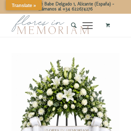
Calle Dr José Babe Delgado 1, Alicante (España) -
Translate »
Llámanos al +34 622674276