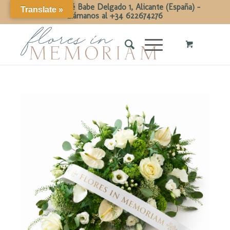
Calle Dr José Babe Delgado 1, Alicante (España) -
Translate »
Llámanos al +34 622674276