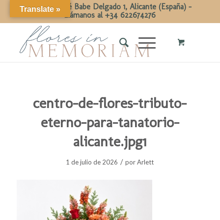
Calle Dr José Babe Delgado 1, Alicante (España) -
Translate »
Llámanos al +34 622674276
centro-de-flores-tributo-
eterno-para-tanatorio-
alicante.jpg1
/
1 de julio de 2026
por
Arlett