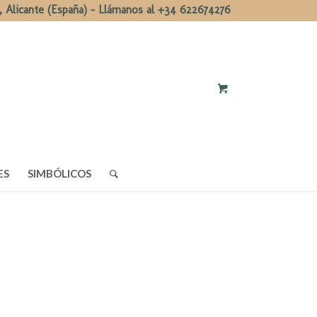
, Alicante (España) - Llámanos al +34 622674276
ES
SIMBÓLICOS