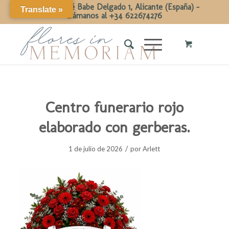
Calle Dr José Babe Delgado 1, Alicante (España) -
Translate »
Llámanos al +34 622674276
Centro funerario rojo
elaborado con gerberas.
/
1 de julio de 2026
por
Arlett