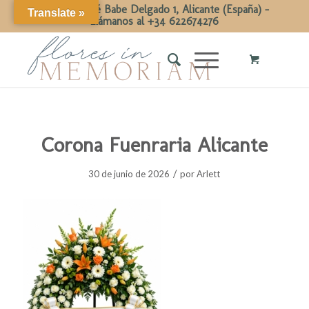
Calle Dr José Babe Delgado 1, Alicante (España) -
Translate »
Llámanos al +34 622674276
Corona Fuenraria Alicante
/
30 de junio de 2026
por
Arlett