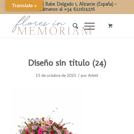
Calle Dr José Babe Delgado 1, Alicante (España) -
Translate »
Llámanos al +34 622674276
Diseño sin título (24)
/
15 de octubre de 2025
por
Arlett