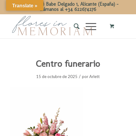
Calle Dr José Babe Delgado 1, Alicante (España) -
Translate »
Llámanos al +34 622674276
Centro funerario
/
15 de octubre de 2025
por
Arlett