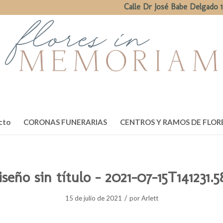
Calle Dr José Babe Delgado 1
cto
CORONAS FUNERARIAS
CENTROS Y RAMOS DE FLOR
seño sin título – 2021-07-15T141231.
/
15 de julio de 2021
por
Arlett