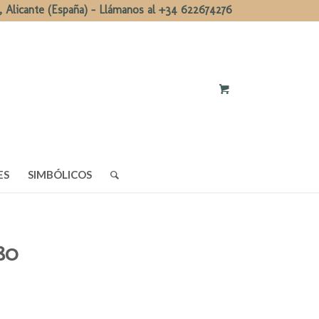
, Alicante (España) - Llámanos al +34 622674276
ES
SIMBÓLICOS
580