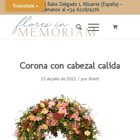
Calle Dr José Babe Delgado 1, Alicante (España) -
Translate »
Llámanos al +34 622674276
Corona con cabezal calida
/
15 de julio de 2021
por
Arlett