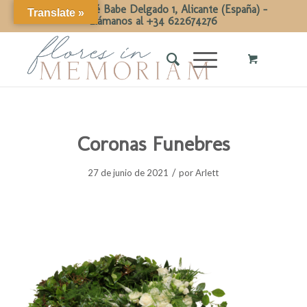
Calle Dr José Babe Delgado 1, Alicante (España) -
Translate »
Llámanos al +34 622674276
Coronas Funebres
/
27 de junio de 2021
por
Arlett