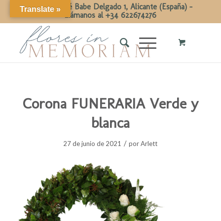
Calle Dr José Babe Delgado 1, Alicante (España) -
Translate »
Llámanos al +34 622674276
Corona FUNERARIA Verde y
blanca
/
27 de junio de 2021
por
Arlett