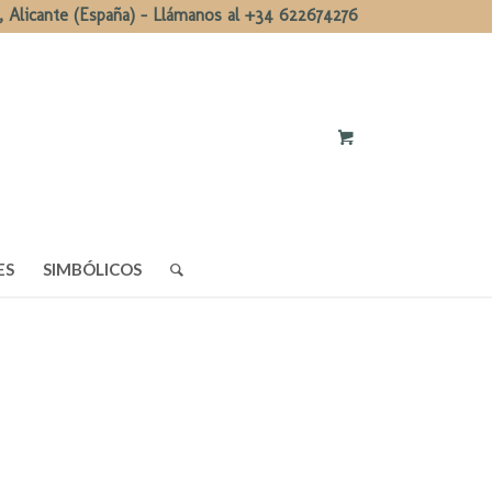
, Alicante (España) - Llámanos al +34 622674276
ES
SIMBÓLICOS