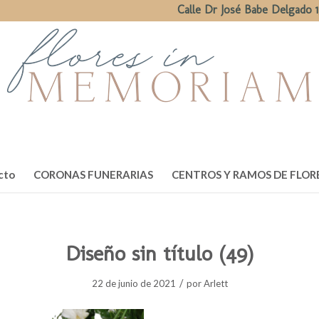
Calle Dr José Babe Delgado 1
cto
CORONAS FUNERARIAS
CENTROS Y RAMOS DE FLOR
Diseño sin título (49)
/
22 de junio de 2021
por
Arlett